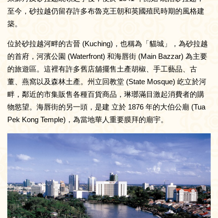
至今，砂拉越仍留存許多布魯克王朝和英國殖民時期的風格建
築。
位於砂拉越河畔的古晉 (Kuching)，也稱為「貓城」，為砂拉越
的首府，河濱公園 (Waterfront) 和海唇街 (Main Bazzar) 為主要
的旅遊區。這裡有許多舊店舖擺售土產胡椒、手工藝品、古
董、燕窩以及森林土產。州立回教堂 (State Mosque) 屹立於河
畔，鄰近的市集販售各種百貨商品，琳瑯滿目激起消費者的購
物慾望。海唇街的另一頭，是建 立於 1876 年的大伯公廟 (Tua
Pek Kong Temple)，為當地華人重要膜拜的廟宇。