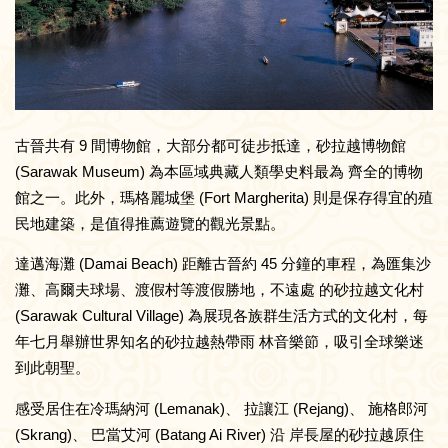
古晉共有 9 間博物館，大部分都可徒步抵達，砂拉越博物館
(Sarawak Museum) 為本區域典藏人類學史料最為 齊全的博物
館之一。此外，瑪格麗城堡 (Fort Margherita) 則是保存得宜的殖
民地建築，是值得推薦遊覽的觀光景點。
達邁海灘 (Damai Beach) 距離古晉約 45 分鐘的車程，為匯集沙
灘、高爾夫球場、渡假村等渡假勝地，不遠處 的砂拉越文化村
(Sarawak Cultural Village) 為展現各族群生活方式的文化村，每
年七月舉辦世界知名的砂拉越熱帶雨 林音樂節，吸引全球樂迷
到此朝聖。
感受居住在冷瑪納河 (Lemanak)、 拉讓江 (Rejang)、 施格郎河
(Skrang)、 巴當艾河 (Batang Ai River) 沿 岸長屋的砂拉越原住