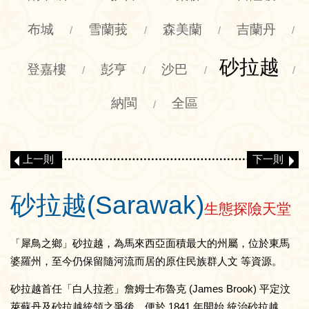
布城
雪蘭莪
森美蘭
吉蘭丹
/
/
/
/
砂拉越
登嘉樓
彭亨
沙巴
/
/
/
/
納閩
全區
/
上一則
下一則
砂拉越(Sarawak)
生態探險天堂
「犀鳥之鄉」砂拉越，為馬來西亞面積最大的州屬，位於東馬
婆羅州，至今仍保留隨河流而居的原住民族群人文 等資源。
砂拉越首任「白人拉惹」詹姆士布魯克 (James Brook) 平定汶
萊蘇丹及砂拉越統領之爭後，便於 1841 年開始 統治砂拉越，