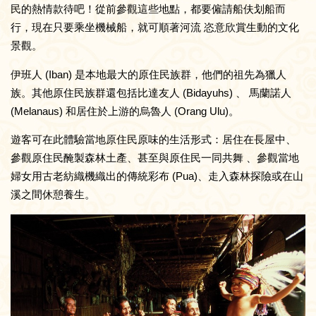
民的熱情款待吧！從前參觀這些地點，都要僱請船伕划船而
行，現在只要乘坐機械船，就可順著河流 恣意欣賞生動的文化
景觀。
伊班人 (Iban) 是本地最大的原住民族群，他們的祖先為獵人
族。其他原住民族群還包括比達友人 (Bidayuhs) 、 馬蘭諾人
(Melanaus) 和居住於上游的烏魯人 (Orang Ulu)。
遊客可在此體驗當地原住民原味的生活形式：居住在長屋中、
參觀原住民醃製森林土產、甚至與原住民一同共舞 、參觀當地
婦女用古老紡織機織出的傳統彩布 (Pua)、走入森林探險或在山
溪之間休憩養生。