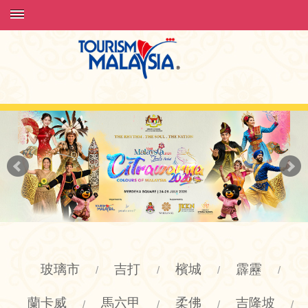
玻璃市
吉打
檳城
霹靂
/
/
/
/
蘭卡威
馬六甲
柔佛
吉隆坡
/
/
/
/