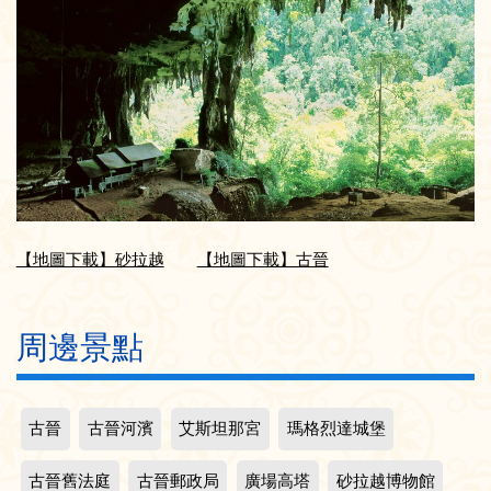
【地圖下載】砂拉越
【地圖下載】古晉
周邊景點
古晉
古晉河濱
艾斯坦那宮
瑪格烈達城堡
古晉舊法庭
古晉郵政局
廣場高塔
砂拉越博物館