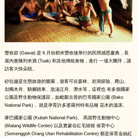
豐收節 (Gawai) 是 6 月份稻米豐收後舉行的民間感恩慶典，長
屋內會陳列米酒 (Tuak) 和其他傳統食物，進行 一場大團拜，讓
訪客大快朵頤。
砂拉越是生態旅遊的樂園，遊客可在森林、岩洞探險、爬山、
划獨木舟、騎腳踏車、急湍泛舟、潛水等，這裡也 有多個國家
公園及野生動物保護區，如毗鄰古晉的巴哥國家公園 (Bako
National Park)， 就是孕育許多婆羅州特有品種 花木的溫床。
庫巴國家公園 (Kubah National Park)、 馬當野生動物中心
(Matang Wildlife Center) 以及實蒙谷紅毛猩猩 保育中心
(Semenggoh Orang Utan Rehabilitation Centre) 都是保育金絲紅