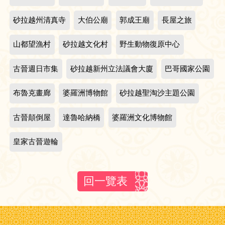
砂拉越州清真寺
大伯公廟
郭成王廟
長屋之旅
山都望漁村
砂拉越文化村
野生動物復原中心
古晉週日市集
砂拉越新州立法議會大廈
巴哥國家公園
布魯克畫廊
婆羅洲博物館
砂拉越聖淘沙主題公園
古晉顛倒屋
達魯哈納橋
婆羅洲文化博物館
皇家古晉遊輪
回一覽表