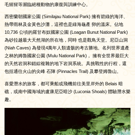
毛猩猩等瀕臨絕種動物的康復與訓練中心。
西密蘭朝國家公園 (Similajau National Park) 擁有碧綠的海洋、
熱帶雨林及金黃色沙灘，這裡也是綠海龜產 卵的溫床。佔地
10,736 公頃的羅甘布奴國家公園 (Loagan Bunut National Park)
為砂拉越最大天然湖的所在地，同時 也是觀鳥天堂。尼亞山洞
(Niah Caves) 為發現4萬年人類遺骸的考古勝地。名列世界遺產
之林的姆魯國家公園 (Mulu National Park)， 擁有全世界最巨大
的天然岩洞和錯綜複雜的地下岩洞系統。具挑戰性的行程，還
包括通往火山的尖峰 石陣 (Pinnacles Trail) 及攀登姆魯山。
喜愛潛水的旅客，都可乘船或飛機前往美里岸外的 Belais 暗
礁，或南中國海域的盧康尼亞暗沙 (Luconia Shoals) 體驗潛水樂
趣。