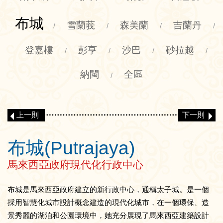
布城
雪蘭莪
森美蘭
吉蘭丹
/
/
/
/
登嘉樓
彭亨
沙巴
砂拉越
/
/
/
/
納閩
全區
/
上一則
下一則
布城(Putrajaya)
馬來西亞政府現代化行政中心
布城是馬來西亞政府建立的新行政中心，通稱太子城。是一個
採用智慧化城市設計概念建造的現代化城市，在一個環保、造
景秀麗的湖泊和公園環境中，她充分展現了馬來西亞建築設計