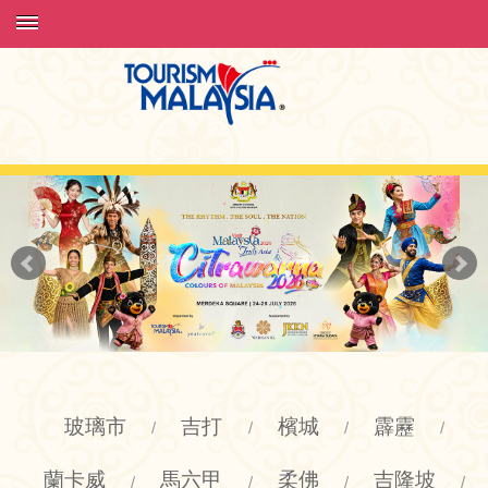
玻璃市
吉打
檳城
霹靂
/
/
/
/
蘭卡威
馬六甲
柔佛
吉隆坡
/
/
/
/