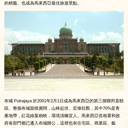
的精髓。也成為馬來西亞最佳旅遊景點。
布城 Putrajaya 於2001年2月1日成為馬來西亞的第三個聯邦直轄
區。整個布城面積廣闊，山林起伏、宏偉壯觀，其中70%是青
蔥地帶，紅花綠葉相映，環境清幽宜人。馬來西亞首相署和政
府各部門都已遷入布城辦公，這裡也有住宅區、商業區、飯