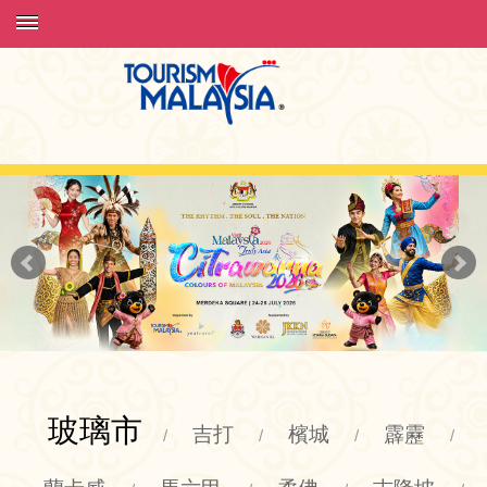
玻璃市
吉打
檳城
霹靂
/
/
/
/