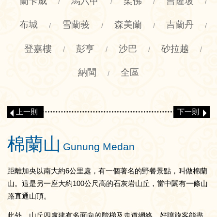
蘭卡威
馬六甲
柔佛
吉隆坡
/
/
/
/
布城
雪蘭莪
森美蘭
吉蘭丹
/
/
/
/
登嘉樓
彭亨
沙巴
砂拉越
/
/
/
/
納閩
全區
/
上一則
下一則
棉蘭山
Gunung Medan
距離加央以南大約6公里處，有一個著名的野餐景點，叫做棉蘭
山。這是另一座大約100公尺高的石灰岩山丘，當中闢有一條山
路直通山頂。
此外，山丘四處建有多面向的階梯及走道網絡，好讓旅客能盡