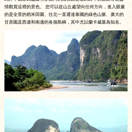
情觀賞這裡的景色。 您可以從山丘處望向任何方向，進入眼簾
的是全景的稻米田園、往北一直通達泰國的綠色山脈、廣大的
甘蔗園及西邊和南邊的各個島嶼，其中尤以蘭卡威最為知名。