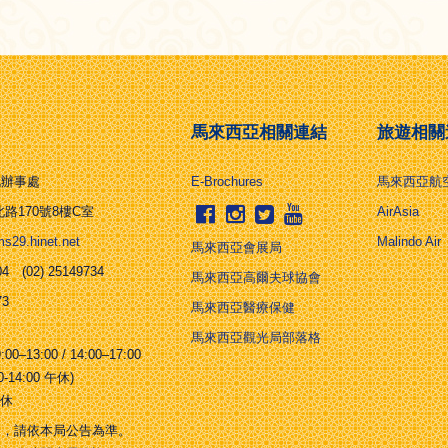
馬來西亞相關連結
旅遊相關
北辦事處
E-Brochures
馬來西亞航
路170號8樓C室
AirAsia
29.hinet.net
Malindo Air
馬來西亞會展局
4 (02) 25149734
馬來西亞高爾夫球協會
73
馬來西亞醫療保健
馬來西亞觀光局部落格
–13:00 / 14:00–17:00
:00 午休)
公休
日，請依本局公告為準。