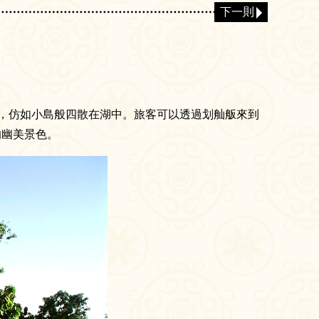
下一則
洲，仿如小島般四散在湖中。旅客可以透過划舢舨來到
的幽美景色。