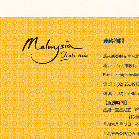
連絡詢問
馬來西亞觀光局台
地 址：台北市敦化北
E-mail：mtpbtpe@ms
電 話：(02) 2514970
傳 真：(02) 251499
【服務時間】
星期一至星期五 : 09:00
(13:00-14
星期六及星期日 : 
＊馬來西亞國定假