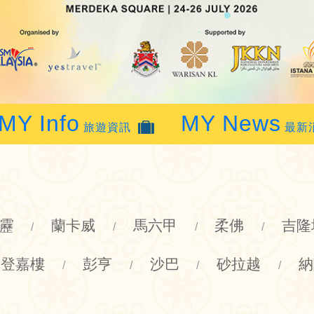
MY Info
MY News
旅遊資訊
最新
靂
蘭卡威
馬六甲
柔佛
吉隆
/
/
/
/
登嘉樓
彭亨
沙巴
砂拉越
納
/
/
/
/