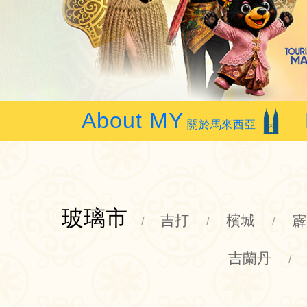
About MY
關於馬來西亞
玻璃市
吉打
檳城
霹
/
/
/
吉蘭丹
/