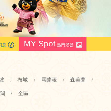
MY Spot
消息
熱門景點
坡
布城
雪蘭莪
森美蘭
/
/
/
/
閩
全區
/