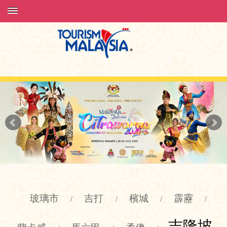
玻璃市
吉打
檳城
霹靂
/
/
/
/
吉隆坡