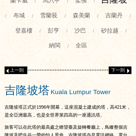
蘭卡威
馬六甲
柔佛
/
/
/
布城
雪蘭莪
森美蘭
吉蘭丹
/
/
/
/
/
登嘉樓
彭亨
沙巴
砂拉越
/
/
/
/
納閩
全區
/
上一則
下一則
吉隆坡塔
Kuala Lumpur Tower
吉隆坡塔正式於1996年開幕，這座混凝土建成的塔，高421米，
是全亞洲最高，也是全世界第四高的一座通訊塔。
旅客可以在此塔的最高處之瞭望臺及旋轉餐廳上，鳥瞰整個吉
隆坡及吧生谷一帶的怡人景色。吉隆坡塔亦是電訊網絡、電台