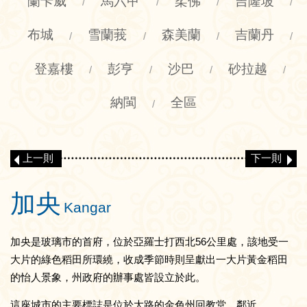
蘭卡威
馬六甲
柔佛
吉隆坡
/
/
/
/
布城
雪蘭莪
森美蘭
吉蘭丹
/
/
/
/
登嘉樓
彭亨
沙巴
砂拉越
/
/
/
/
納閩
全區
/
上一則
下一則
加央
Kangar
加央是玻璃市的首府，位於亞羅士打西北56公里處，該地受一
大片的綠色稻田所環繞，收成季節時則呈獻出一大片黃金稻田
的怡人景象，州政府的辦事處皆設立於此。
這座城市的主要標誌是位於大路的金色州回教堂，鄰近