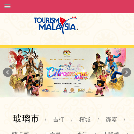
玻璃市
吉打
檳城
霹靂
/
/
/
/