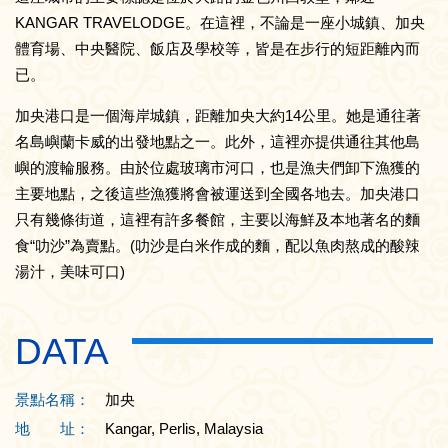
KANGAR TRAVELODGE。在這裡，不論是一座小城鎮、加央
體育場、中央醫院、飯店及學校等，皆是在步行的短距離內而
已。
加央港口是一個海岸城鎮，距離加央大約14公里。她是通往著
名島嶼蘭卡威的出發地點之一。此外，這裡亦提供通往其他島
嶼的渡輪服務。由於位處玻璃市河口，也是漁夫們卸下漁獲的
主要地點，之後這些漁獲將會被運送到全國各地去。加央港口
只有幾條街道，這裡有許多餐館，主要以海鮮及本地著名的麵
食“叻沙”為賣點。(叻沙是白米作成的麵，配以魚肉熬成的酸辣
湯汁，美味可口)
DATA
景點名稱：
加央
地 址：
Kangar, Perlis, Malaysia