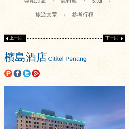
獎勵旅遊
農特產
交通
/
/
/
旅遊文章
參考行程
/
上一則
下一則
檳島酒店
Cititel Penang