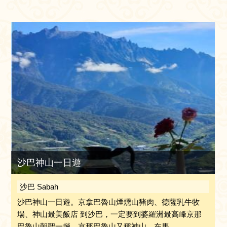
沙巴神山一日遊
沙巴 Sabah
沙巴神山一日遊。京拿巴魯山煙燻山豬肉、德薩乳牛牧
場、神山最美飯店 到沙巴，一定要到婆羅洲最高峰京那
巴魯山朝聖一趟。京那巴魯山又稱神山，在馬...