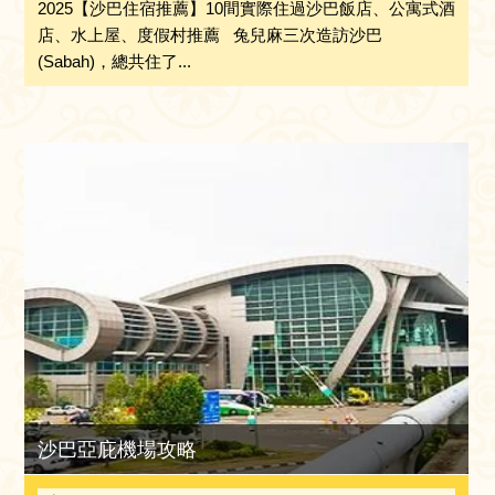
2025【沙巴住宿推薦】10間實際住過沙巴飯店、公寓式酒
店、水上屋、度假村推薦 兔兒麻三次造訪沙巴
(Sabah)，總共住了...
沙巴亞庇機場攻略