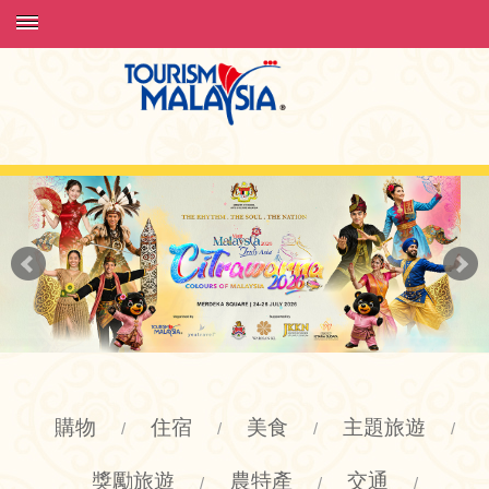
購物
住宿
美食
主題旅遊
/
/
/
/
獎勵旅遊
農特產
交通
/
/
/