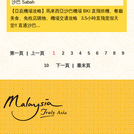
沙巴 Sabah
【亞庇機場攻略】馬來西亞沙巴機場 BKI 直飛班機、餐廳
美食、免稅店購物、機場交通攻略 3.5小時直飛度假天
堂!! 直通沙巴...
1
第一頁
|
上一頁
2
3
4
5
6
7
8
9
10
下一頁
|
最末頁