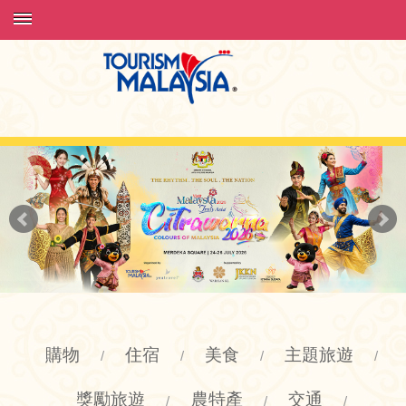
購物
住宿
美食
主題旅遊
/
/
/
/
獎勵旅遊
農特產
交通
/
/
/