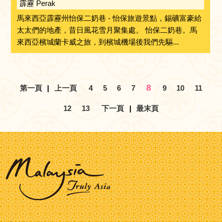
霹靂 Perak
馬來西亞霹靂州怡保二奶巷 - 怡保旅遊景點，錫礦富豪給
太太們的地產，昔日風花雪月聚集處。 怡保二奶巷。馬
來西亞檳城蘭卡威之旅，到檳城機場後我們先驅...
8
第一頁
|
上一頁
4
5
6
7
9
10
11
12
13
下一頁
|
最末頁