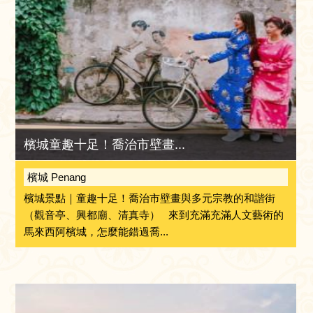
檳城童趣十足！喬治市壁畫...
檳城 Penang
檳城景點｜童趣十足！喬治市壁畫與多元宗教的和諧街
（觀音亭、興都廟、清真寺） 來到充滿充滿人文藝術的
馬來西阿檳城，怎麼能錯過喬...