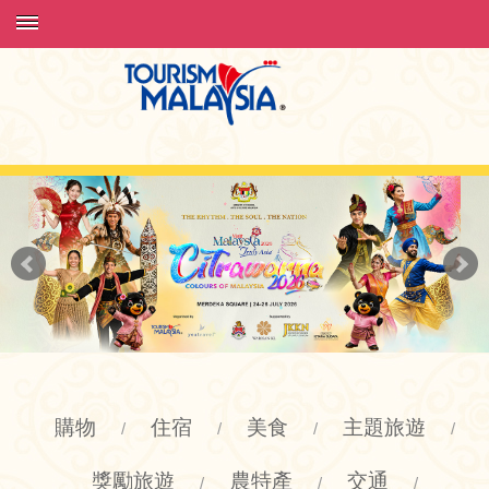
購物
住宿
美食
主題旅遊
/
/
/
/
獎勵旅遊
農特產
交通
/
/
/