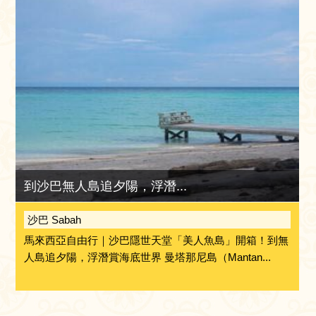
到沙巴無人島追夕陽，浮潛...
沙巴 Sabah
馬來西亞自由行｜沙巴隱世天堂「美人魚島」開箱！到無
人島追夕陽，浮潛賞海底世界 曼塔那尼島（Mantan...