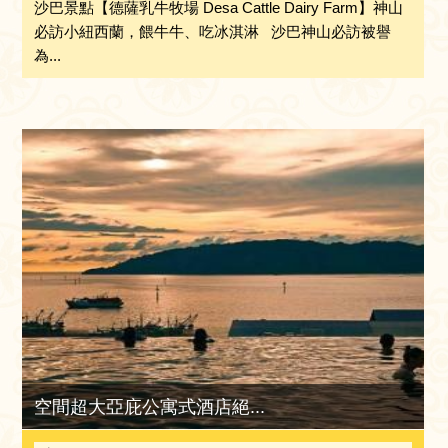
沙巴景點【德薩乳牛牧場 Desa Cattle Dairy Farm】神山
必訪小紐西蘭，餵牛牛、吃冰淇淋 沙巴神山必訪被譽
為...
空間超大亞庇公寓式酒店絕...