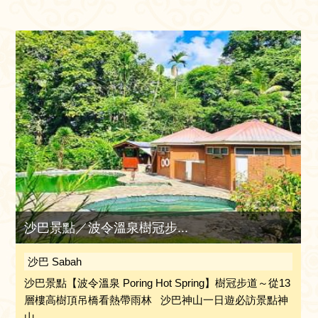
沙巴景點／波令溫泉樹冠步...
沙巴 Sabah
沙巴景點【波令溫泉 Poring Hot Spring】樹冠步道～從13
層樓高樹頂吊橋看熱帶雨林 沙巴神山一日遊必訪景點神
山...