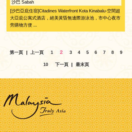
沙巴 Sabah
[沙巴亞庇住宿]Citadines Waterfront Kota Kinabalu-空間超
大亞庇公寓式酒店，絕美黃昏無邊際游泳池，市中心夜市
旁購物方便 ...
2
第一頁
|
上一頁
1
3
4
5
6
7
8
9
10
下一頁
|
最末頁