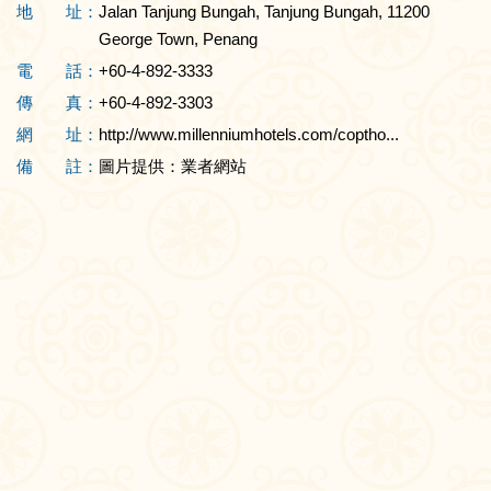
地 址：
Jalan Tanjung Bungah, Tanjung Bungah, 11200
George Town, Penang
電 話：
+60-4-892-3333
傳 真：
+60-4-892-3303
網 址：
http://www.millenniumhotels.com/coptho...
備 註：
圖片提供：業者網站