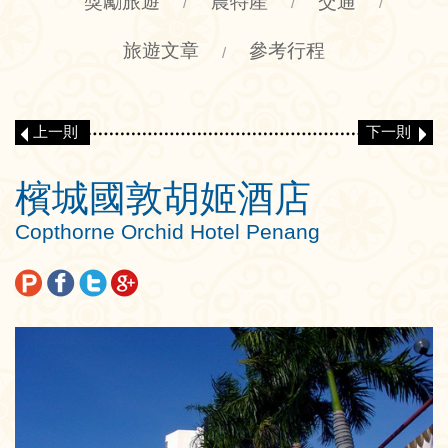
獎勵旅遊
農特產
交通
/
/
/
旅遊文章
參考行程
/
上一則
下一則
檳城國敦胡姬酒店
Copthorne Orchid Hotel Penang