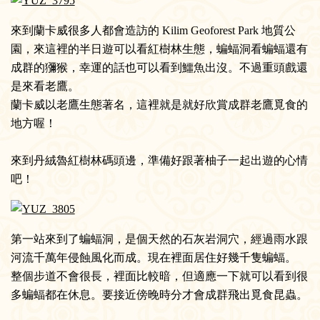
來到蘭卡威很多人都會造訪的 Kilim Geoforest Park 地質公
園，來這裡的半日遊可以看紅樹林生態，蝙蝠洞看蝙蝠還有
成群的獼猴，幸運的話也可以看到鱷魚出沒。不過重頭戲還
是來看老鷹。
蘭卡威以老鷹生態著名，這裡就是就好欣賞成群老鷹覓食的
地方喔！
來到丹絨魯紅樹林碼頭邊，準備好跟著柚子一起出遊的心情
吧！
第一站來到了蝙蝠洞，是個天然的石灰岩洞穴，經過雨水跟
河流千萬年侵蝕風化而成。現在裡面居住好幾千隻蝙蝠。
整個步道不會很長，裡面比較暗，但適應一下就可以看到很
多蝙蝠都在休息。要接近傍晚時分才會成群飛出覓食昆蟲。