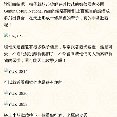
說到蝙蝠呢，柚子就想起曾經在砂拉越的姆魯國家公園
Gunung Mulu National Park的蝙蝠洞看到上百萬隻的蝙蝠成
群飛出覓食，在天上形成一條黑色的帶子，真的非常壯觀
呢！
蝙蝠洞這裡還有很多猴子棲息，常常跟著觀光客走，煞是可
愛。不過記得別餵食牠們了，不然會養成他們向人類索取食
物的習慣，還可能因此攻擊人喔！
可以就近看獼猴們也是很有趣的
搭上小船繼續往下一個重點行程。老鷹餵食秀