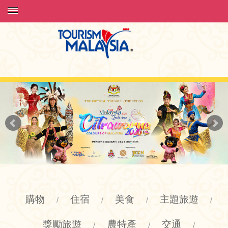
購物
住宿
美食
主題旅遊
/
/
/
/
獎勵旅遊
農特產
交通
/
/
/