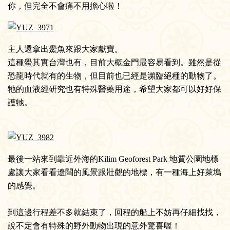
你，但完全不會痛不用擔心啦！
主人還拿出鱟魚來跟大家獻寶。
這種鱟其實台灣也有，目前大概金門最容易看到。雖然是從
恐龍時代就有的生物，但目前也已經是瀕臨絕種的動物了。
牠的血液經研究也有特殊醫藥用途，希望大家都可以好好保
護牠。
最後一站來到靠近外海的Kilim Geoforest Park 地質公園地標
處讓大家看看遼闊的風景跟壯觀的地標，有一種海上好萊塢
的感覺。
到這邊行程差不多就結束了，回程的船上不妨再仔細找找，
說不定會有特殊的野外動物出現的意外驚喜喔！