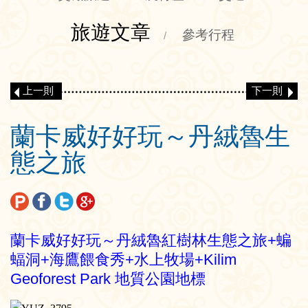
旅遊文章
參考行程
/
上一則
下一則
蘭卡威好好玩～丹絨魯生
態之旅
蘭卡威好好玩～丹絨魯紅樹林生態之旅+蝙
蝠洞+海鷹餵食秀+水上牧場+Kilim
Geoforest Park 地質公園地標