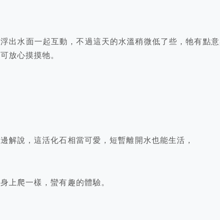
會浮出水面一起互動，不過這天的水溫稍微低了些，牠有點意
，可放心摸摸牠。
動邊解說，這活化石相當可愛，短暫離開水也能生活，
在身上爬一樣，蠻有趣的體驗。