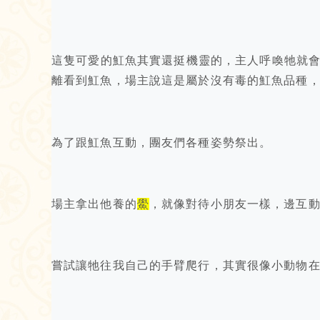
這隻可愛的魟魚其實還挺機靈的，主人呼喚牠就
離看到魟魚，場主說這是屬於沒有毒的魟魚品種
為了跟魟魚互動，團友們各種姿勢祭出。
場主拿出他養的
鱟
，就像對待小朋友一樣，邊互
嘗試讓牠往我自己的手臂爬行，其實很像小動物