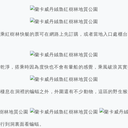
搭乘紅樹林快艇的票可在網路上先訂購，或者當地入口處櫃台
的乾淨，搭乘時因為度快也不會有暈船的感覺，乘風破浪其實
了棲息在洞裡的蝙蝠之外，外圍還有不少動物，這區的野生猴
步行到洞裏面看蝙蝠。