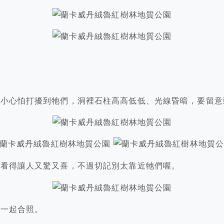
要小心怕打擾到牠們，洞裡石柱高高低低、光線昏暗，要留意
，看得讓人又驚又喜，不過切記別太靠近牠們喔。
著一起合照。