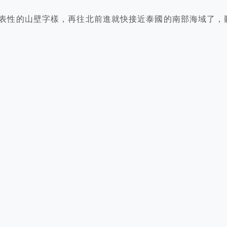
表性的山壁字樣，再往北前進就快接近泰國的南部海域了，