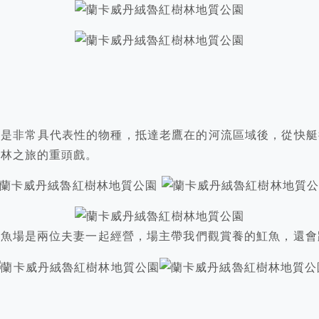
也是非常具代表性的物種，抵達老鷹在的河流區域後，從快艇
樹林之旅的重頭戲。
殖魚場是兩位夫妻一起經營，場主帶我們觀賞養的魟魚，還會