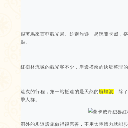
跟著馬來西亞觀光局、雄獅旅遊一起玩蘭卡威，
點。
紅樹林流域的觀光客不少，岸邊搭乘的快艇整理
這次的行程，第一站抵達的是天然的
蝙蝠洞
，除
擊人群。
洞外的步道設施做得很完善，不用太耗體力就能