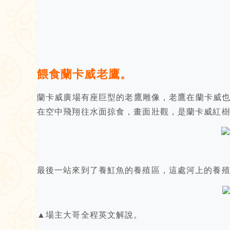
餵食蘭卡威老鷹。
蘭卡威廣場有座巨型的老鷹雕像，老鷹在蘭卡威
在空中飛翔往水面掠食，畫面壯觀，是蘭卡威紅
最後一站來到了養魟魚的養殖區，這處河上的養
▲場主大哥全程英文解說。