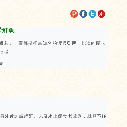
可愛魟魚。
盛名，一直都是相當知名的渡假島嶼，此次的蘭卡
行程。
另外參訪蝙蝠洞、以及水上餵食老鷹秀，就算不碰