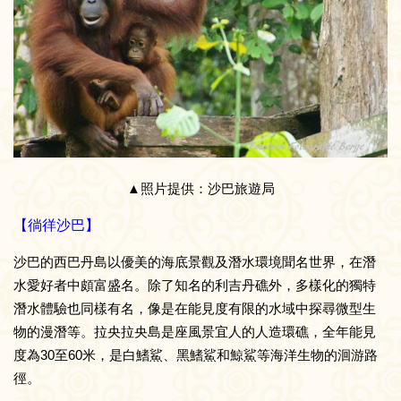
▲照片提供：沙巴旅遊局
【徜徉沙巴】
沙巴的西巴丹島以優美的海底景觀及潛水環境聞名世界，在潛
水愛好者中頗富盛名。除了知名的利吉丹礁外，多樣化的獨特
潛水體驗也同樣有名，像是在能見度有限的水域中探尋微型生
物的漫潛等。拉央拉央島是座風景宜人的人造環礁，全年能見
度為30至60米，是白鰭鯊、黑鰭鯊和鯨鯊等海洋生物的洄游路
徑。