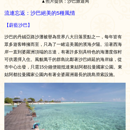
▲照片提供：沙巴旅遊局
流連忘返：沙巴絕美的5種風情
【蔚藍沙巴】
沙巴的丹絨亞路沙灘被譽為世界八大日落景點之一，每年皆有
眾多遊客蜂擁而至，只為了一睹這美麗的濱海夕陽。沿著西海
岸一直到婆羅洲頂端的古達，有著許多別具特色的海灘度假村
可供選擇入住。風貌萬千的群島比鄰著沙巴綿延的海岸線，從
市中心出發，只需15分鐘便能抵達東姑阿都拉曼國家公園。東
姑阿都拉曼國家公園內有著全婆羅洲最長的跳島滑索設施。