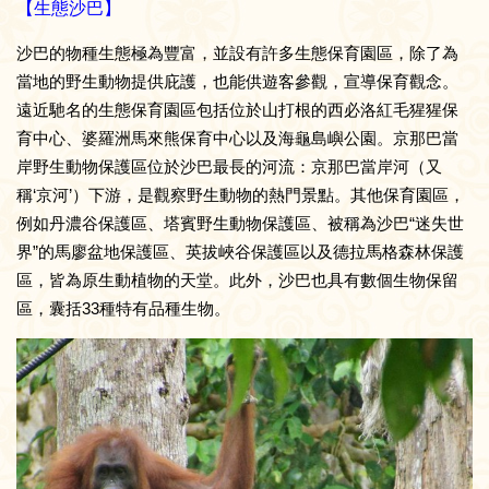
【生態沙巴】
沙巴的物種生態極為豐富，並設有許多生態保育園區，除了為
當地的野生動物提供庇護，也能供遊客參觀，宣導保育觀念。
遠近馳名的生態保育園區包括位於山打根的西必洛紅毛猩猩保
育中心、婆羅洲馬來熊保育中心以及海龜島嶼公園。京那巴當
岸野生動物保護區位於沙巴最長的河流：京那巴當岸河（又
稱‘京河’）下游，是觀察野生動物的熱門景點。其他保育園區，
例如丹濃谷保護區、塔賓野生動物保護區、被稱為沙巴“迷失世
界”的馬廖盆地保護區、英拔峽谷保護區以及德拉馬格森林保護
區，皆為原生動植物的天堂。此外，沙巴也具有數個生物保留
區，囊括33種特有品種生物。