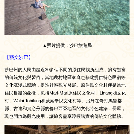
▲照片提供：沙巴旅遊局
【藝文沙巴】
沙巴州的人民由超過30多個不同的原住民族所組成，擁有豐富
的傳統文化與習俗，當地農村地區家庭也藉此提供特色民宿等
文化沉浸式體驗，促進社區觀光發展。原住民文化村便是當地
住民群體的象徵，包括Mari-Mari原住民文化村、Linangkit文化
村、Walai Tobilung和蒙索畢悅文化村等。另外在哥打馬魯都
縣、古達和實必丹縣的倫巴西亞地區的文化特色建築：長屋，
現也開放為觀光使用，讓旅客盡享淳樸踏實的傳統文化體驗。