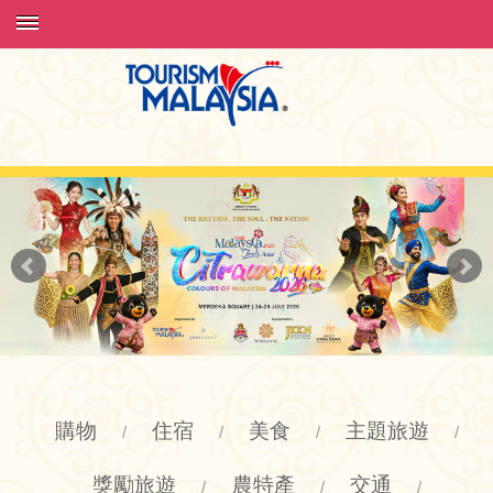
購物
住宿
美食
主題旅遊
/
/
/
/
獎勵旅遊
農特產
交通
/
/
/