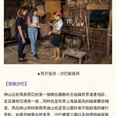
▲照片提供：沙巴旅遊局
【冒險沙巴】
神山位於馬來西亞的第一個聯合國教科文組織世界遺產地區，
並且擁有亞洲第一個，同時也是世界上海拔最高的鐵索攀岩棧
道。馬拉崗山和特魯斯馬迪山也是登山愛好者不能錯過的健行
景點。如果您鍾愛自然美景，沙巴農業公園以及熱帶雨林探索