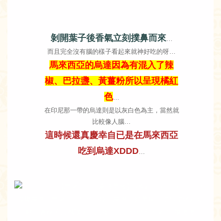
剝開葉子後香氣立刻撲鼻而來
…
而且完全沒有腦的樣子看起來就神好吃的呀…
馬來西亞的烏達因為有混入了辣
椒、巴拉盞、黃薑粉所以呈現橘紅
色
…
在印尼那一帶的烏達則是以灰白色為主，當然就
比較像人腦…
這時候還真慶幸自已是在馬來西亞
吃到烏達XDDD
…