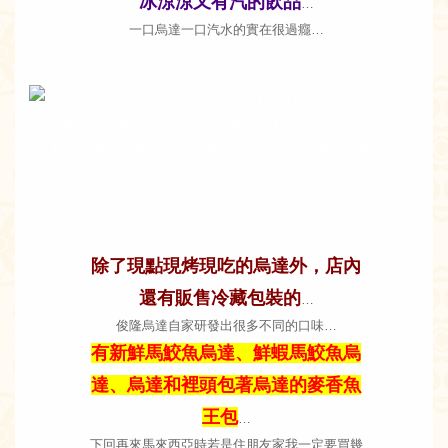
冰涼涼又有汽的飲品
…
一口烏達一口汽水的實在很過癮…
除了現點現烤現吃的烏達外，店內
還有販售冷藏包裝的
…
俊隆烏達自家研發出很多不同的口味…
有新鮮馬鮫魚烏達、鮮蝦馬鮫魚烏
達、烏達和裡頭包著烏達的麥香魚
王包
…
下回再來馬來西亞時若是住朋友家我一定要買幾