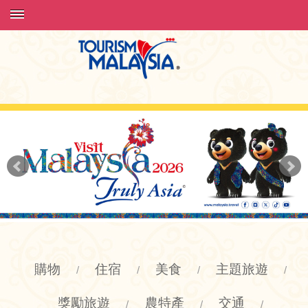
購物
住宿
美食
主題旅遊
/
/
/
/
獎勵旅遊
農特產
交通
/
/
/