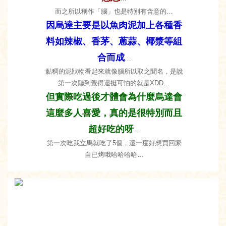
而之所以稱作「腦」也是特別有含意的…
因烏達主要是以魚肉泥加上各種香
料如辣椒、香茅、蔥蒜、椰漿等組
合而成
…
黏稠的泥狀物看起來就像腦所以取之聞名，是說
第一次聽到覺得還挺可怕的就是XDD…
但實際吃過後才體會為什麼烏達會
這麼多人喜愛，真的是很特別而且
超好吃的呀
…
第一次吃我立馬就吃了5個，還一度好想買回家
自已烤哦哈哈哈哈…