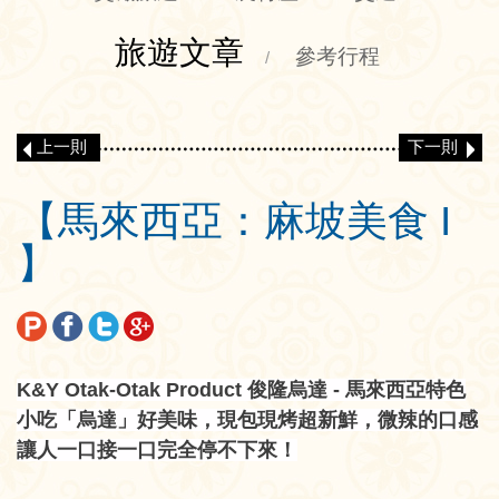
旅遊文章
參考行程
/
上一則
下一則
【馬來西亞：麻坡美食 I
】
K&Y Otak-Otak Product 俊隆烏達 - 馬來西亞特色
小吃「烏達」好美味，現包現烤超新鮮，微辣的口感
讓人一口接一口完全停不下來！