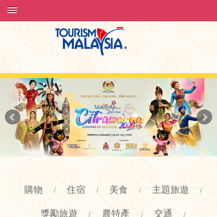
購物
住宿
美食
主題旅遊
/
/
/
/
獎勵旅遊
農特產
交通
/
/
/