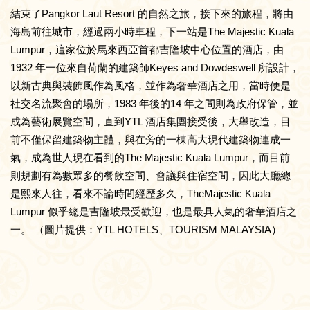
結束了Pangkor Laut Resort 的自然之旅，接下來的旅程，將由
海島前往城市，經過兩小時車程，下一站是The Majestic Kuala
Lumpur，這家位於馬來西亞首都吉隆坡中心位置的酒店，由
1932 年一位來自荷蘭的建築師Keyes and Dowdeswell 所設計，
以新古典與裝飾風作為風格，並作為奢華酒店之用，當時便是
社交名流聚會的場所，1983 年後的14 年之間則為政府保管，並
成為藝術展覽空間，直到YTL 酒店集團接受後，大舉改造，目
前不僅保留建築物主體，與在旁的一棟高大現代建築物連成一
氣，成為世人現在看到的The Majestic Kuala Lumpur，而目前
則規劃有為數眾多的餐飲空間、會議與住宿空間，因此大廳總
是熙來人往，看來不論時間經歷多久，TheMajestic Kuala
Lumpur 似乎總是吉隆坡最受歡迎，也是最具人氣的奢華酒店之
一。 （圖片提供：YTL HOTELS、TOURISM MALAYSIA）