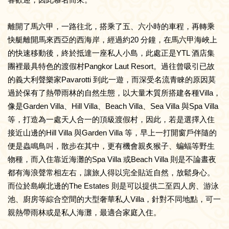
離開了馬六甲，一路往北，搭乘了五、六小時的車程，再轉乘
快艇離開馬來西亞的西海岸，經過約20 分鐘，在馬六甲海峽上
的快速移動後，終於抵達一座私人小島，此處正是YTL 酒店集
團裡最具特色的渡假村Pangkor Laut Resort。過往曾吸引已故
的義大利聲樂家Pavarotti 到此一遊，而深受名流青睞的原因莫
過於保有了熱帶雨林的自然生態，以大量木質所搭建各種Villa，
像是Garden Villa、Hill Villa、Beach Villa、Sea Villa 與Spa Villa
等，打造為一處天人合一的頂級渡假村，因此，若是選擇入住
接近山邊的Hill Villa 與Garden Villa 等，早上一打開窗戶伴隨的
便是蟲鳴鳥叫，散步在其中，更有機會親炙猴子、蝙蝠等野生
物種，而入住靠近海灘的Spa Villa 或Beach Villa 則是不論晝夜
都有海浪聲常相左右，讓旅人得以完全貼近自然，放鬆身心。
而位於島嶼北邊的The Estates 則是可以提供二至四人房、游泳
池、廚房等綜合空間的大型奢華私人Villa，針對不同地點，可一
親熱帶雨林或是私人海灘，最適合家庭入住。