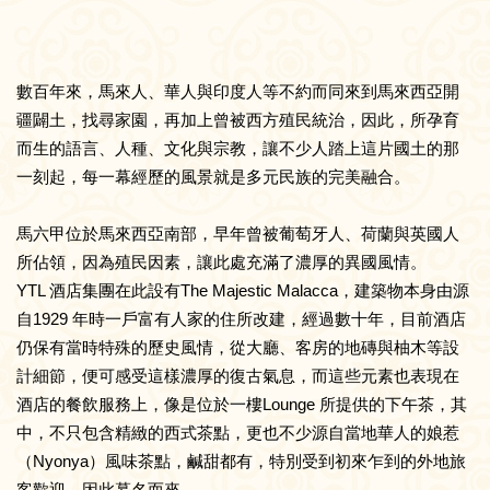
數百年來，馬來人、華人與印度人等不約而同來到馬來西亞開
疆闢土，找尋家園，再加上曾被西方殖民統治，因此，所孕育
而生的語言、人種、文化與宗教，讓不少人踏上這片國土的那
一刻起，每一幕經歷的風景就是多元民族的完美融合。
馬六甲位於馬來西亞南部，早年曾被葡萄牙人、荷蘭與英國人
所佔領，因為殖民因素，讓此處充滿了濃厚的異國風情。
YTL 酒店集團在此設有The Majestic Malacca，建築物本身由源
自1929 年時一戶富有人家的住所改建，經過數十年，目前酒店
仍保有當時特殊的歷史風情，從大廳、客房的地磚與柚木等設
計細節，便可感受這樣濃厚的復古氣息，而這些元素也表現在
酒店的餐飲服務上，像是位於一樓Lounge 所提供的下午茶，其
中，不只包含精緻的西式茶點，更也不少源自當地華人的娘惹
（Nyonya）風味茶點，鹹甜都有，特別受到初來乍到的外地旅
客歡迎，因此慕名而來。