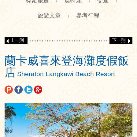
獎勵旅遊
農特產
交通
/
/
/
旅遊文章
參考行程
/
上一則
下一則
蘭卡威喜來登海灘度假飯
店
Sheraton Langkawi Beach Resort