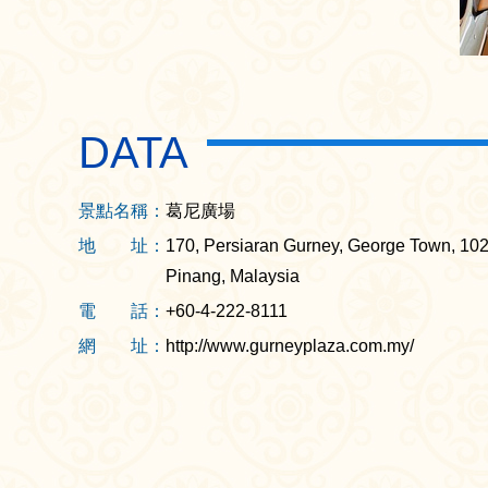
DATA
景點名稱：
葛尼廣場
地 址：
170, Persiaran Gurney, George Town, 10
Pinang, Malaysia
電 話：
+60-4-222-8111
網 址：
http://www.gurneyplaza.com.my/