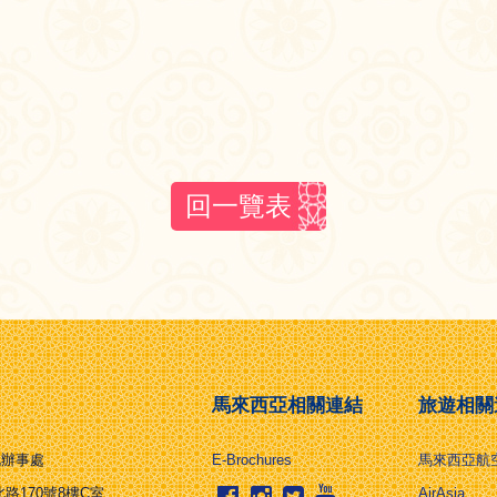
回一覽表
馬來西亞相關連結
旅遊相關
北辦事處
E-Brochures
馬來西亞航
路170號8樓C室
AirAsia