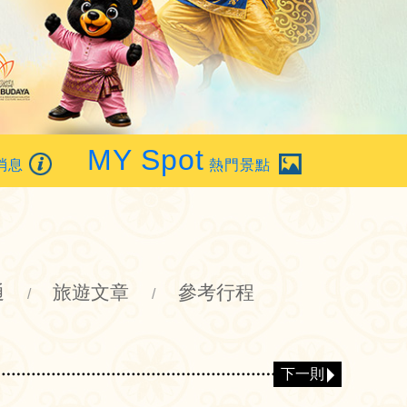
MY Spot
消息
熱門景點
通
旅遊文章
參考行程
/
/
下一則