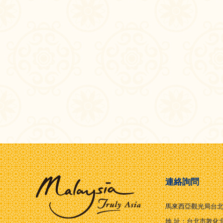
連絡詢問
馬來西亞觀光局台
地 址：台北市敦化北