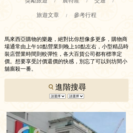
獎勵旅遊
農特產
交通
/
/
/
旅遊文章
參考行程
/
馬來西亞購物的樂趣，絕對比你想像多更多，購物商
場通常由上午10點營業到晚上10點左右，小型精品時
裝店營業時間則較彈性，各大百貨公司都有標準定
價。想要享受討價還價的快感，別忘了可以到坊間小
舖廝殺一番。
進階搜尋