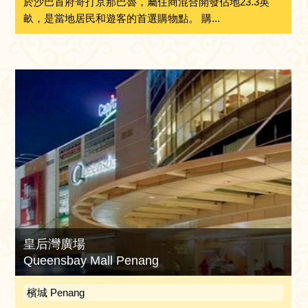
於沙巴首府哥打京那巴魯，屬住商混合開發佔地23.3英
畝，是當地居民和遊客的首選購物點。 購...
皇后灣廣場
Queensbay Mall Penang
檳城 Penang