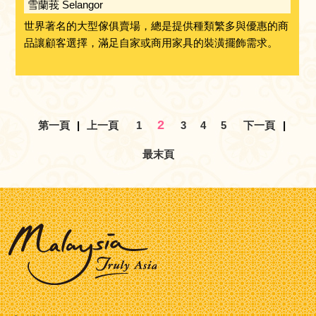
雪蘭莪 Selangor
世界著名的大型傢俱賣場，總是提供種類繁多與優惠的商
品讓顧客選擇，滿足自家或商用家具的裝潢擺飾需求。
2
第一頁
|
上一頁
1
3
4
5
下一頁
|
最末頁