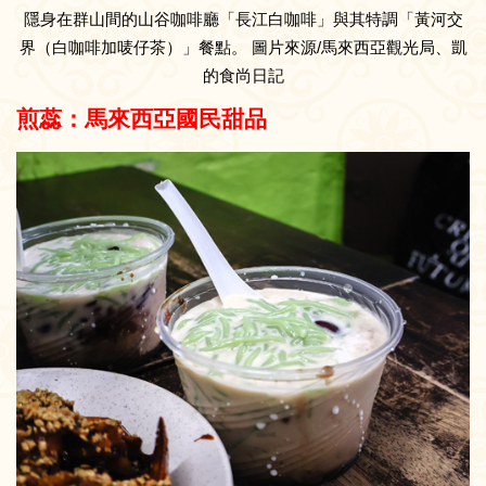
隱身在群山間的山谷咖啡廳「長江白咖啡」與其特調「黃河交
界（白咖啡加唛仔茶）」餐點。 圖片來源/馬來西亞觀光局、凱
的食尚日記
煎蕊：馬來西亞國民甜品