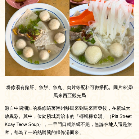
粿條湯有豬肝、魚餅、魚丸、肉片等配料可做搭配。圖片來源/
馬來西亞觀光局
源自中國潮汕的粿條隨著潮州移民來到馬來西亞後，在檳城大
放異彩。其中，位於檳城喬治市的「椰腳粿條湯」（Pitt Street
Koay Teow Soup），一早門口就絡繹不絕，無論在地人還是旅
客，都為了一碗熱騰騰的粿條湯而來。