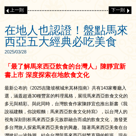
上一則
下一則
在地人也認證！盤點馬來
西亞五大經典必吃美食
2025/03/28
「最了解馬來西亞飲食的台灣人」陳靜宜新
書上市 深度探索在地飲食文化
最新公布的《2025吉隆坡檳城米其林指南》共有143家餐廳入
選，涵蓋超過30種豐富的料理風格，展現馬來西亞飲食文化的
多元與精彩。與此同時，台灣飲食作家陳靜宜也推出新書《我
說福建麵，你說蝦麵：馬來西亞飲食文化特寫》，以台灣人的
視角深刻剖析馬來西亞多元族群融合而成的飲食文化，激發更
多台灣旅人探索馬來西亞美食的興趣。隨著馬來西亞美食在台
灣掀起一波熱潮，結合台灣與馬來西亞頻繁直飛的航班，現在