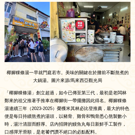
椰腳粿條湯一早就門庭若市。美味的關鍵在於攤前不斷熬煮的
大鍋湯。圖片來源/馬來西亞觀光局
「椰腳粿條湯」創立超過，如今已傳至第三代，最初是老闆林
鄭來的祖父推著手推車在椰腳街一帶擺攤因此得名。椰腳粿條
湯連續三年（2023-2025）榮獲米其林必比登推薦，最大的特色
便是每日持續熬煮的湯頭，以豬骨、雞骨和鴨骨悉心熬製數小
時，湯汁清甜而醇厚。店內招牌的鰻魚丸每日新鮮手工製作，
口感彈牙滑順，是老饕們讚不絕口的必點配料。