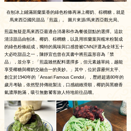
在刨冰上鋪滿斑蘭葉香的綠色粉條再淋上椰奶、棕櫚糖，就是
馬來西亞國民甜品「煎蕊」。 圖片來源/馬來西亞觀光局。
煎蕊無疑是馬來西亞最適合消暑和作為餐後甜點的選擇。這款
清涼甜品由刨冰、椰奶、棕櫚糖，以及用班蘭葉與糯米粉製成
的綠色粉條組成，獨特的風味與口感曾被CNN評選為全球五十
大必吃甜品之一，陳靜宜也曾在其書中將煎蕊形容為「禁
品」，並分享：「煎蕊雖然配料選擇多，但元素越單純，越能
享受椰糖與椰奶交融合一的美妙。」其中，位於霹靂州太平、
創立於1940年的「Ansari Famous Cendol」，歷經超過80年的
歲月考驗，依然堅持傳統製法，口感細緻滑順，椰奶與黑糖香
氣濃厚飽滿，吸引無數饕客旅人特地前往品嚐。