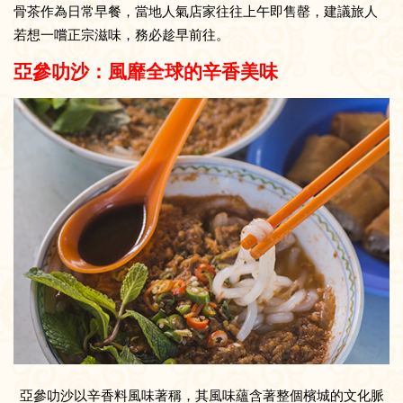
骨茶作為日常早餐，當地人氣店家往往上午即售罄，建議旅人
若想一嚐正宗滋味，務必趁早前往。
亞參叻沙：風靡全球的辛香美味
亞參叻沙以辛香料風味著稱，其風味蘊含著整個檳城的文化脈