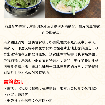
煎蕊配料豐富，左圖則為紅豆與榴槤泥的搭配。圖片來源/馬來
西亞觀光局。
馬來西亞的每一道美食背後，都蘊藏著說不完的故事。華人、
馬來人、印度人等不同族群的料理在這片土地上交織融合，孕
育出獨特而多元的飲食風貌。透過陳靜宜新書《我說福建麵，
你說蝦麵：馬來西亞飲食文化特寫》，展開一場從早餐到甜品
的美食走讀之旅，細細品味每一口風味背後的故事，定能體驗
到這片土地所承載的獨特魅力。
書籍資訊
・書名：《我說福建麵，你說蝦麵：馬來西亞飲食文化特寫》
・作者：陳靜宜
・出版社：季風帶文化有限公司