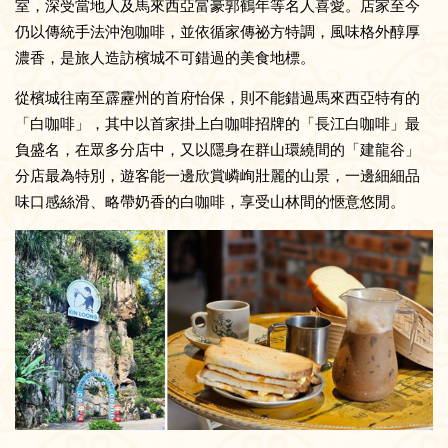
室，深受當地人及馬來西亞富豪郭鶴年等名人喜愛。店家至今
仍以傳統手法沖泡咖啡，並依循家傳祕方特調，風味格外醇厚
濃香，是旅人造訪檳城不可錯過的美食地標。
從檳城往南至霹靂州的首府怡保，則不能錯過馬來西亞特有的
「白咖啡」，其中以首家掛上白咖啡招牌的「長江白咖啡」最
負盛名，在眾多分店中，又以隱身在群山環繞間的「建龍谷」
分店最為特別，遊客能一邊欣賞嶙峋壯麗的山景，一邊細細品
味口感絲滑、略帶奶香的白咖啡，享受山林間的愜意悠閒。