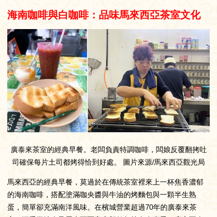
海南咖啡與白咖啡：品味馬來西亞茶室文化
廣泰來茶室的經典早餐。老闆負責特調咖啡，闆娘反覆翻拷吐
司確保每片土司都烤得恰到好處。 圖片來源/馬來西亞觀光局
馬來西亞的經典早餐，莫過於在傳統茶室裡來上一杯焦香濃郁
的海南咖啡，搭配塗滿咖央醬與牛油的烤麵包與一顆半生熟
蛋，簡單卻充滿南洋風味。在檳城營業超過70年的廣泰來茶