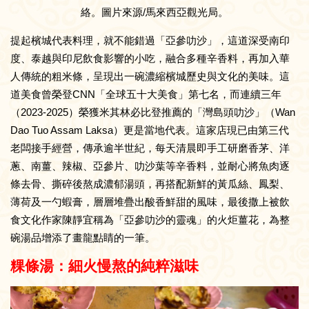
絡。圖片來源/馬來西亞觀光局。
提起檳城代表料理，就不能錯過「亞參叻沙」，這道深受南印
度、泰越與印尼飲食影響的小吃，融合多種辛香料，再加入華
人傳統的粗米條，呈現出一碗濃縮檳城歷史與文化的美味。這
道美食曾榮登CNN「全球五十大美食」第七名，而連續三年
（2023-2025）榮獲米其林必比登推薦的「灣島頭叻沙」（Wan
Dao Tuo Assam Laksa）更是當地代表。這家店現已由第三代
老闆接手經營，傳承逾半世紀，每天清晨即手工研磨香茅、洋
蔥、南薑、辣椒、亞參片、叻沙葉等辛香料，並耐心將魚肉逐
條去骨、撕碎後熬成濃郁湯頭，再搭配新鮮的黃瓜絲、鳳梨、
薄荷及一勺蝦膏，層層堆疊出酸香鮮甜的風味，最後撒上被飲
食文化作家陳靜宜稱為「亞參叻沙的靈魂」的火炬薑花，為整
碗湯品增添了畫龍點睛的一筆。
粿條湯：細火慢熬的純粹滋味