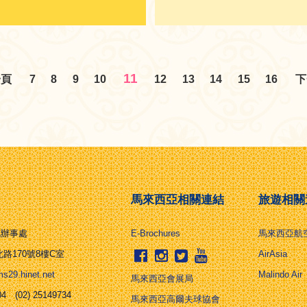
11
一頁
7
8
9
10
12
13
14
15
16
下
馬來西亞相關連結
旅遊相關
北辦事處
E-Brochures
馬來西亞航
路170號8樓C室
AirAsia
29.hinet.net
Malindo Air
馬來西亞會展局
4 (02) 25149734
馬來西亞高爾夫球協會