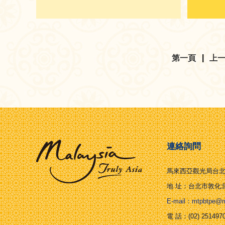
第一頁
|
上
連絡詢問
馬來西亞觀光局台
地 址：台北市敦化北
E-mail：mtpbtpe@ms
電 話：(02) 2514970