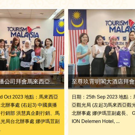
播公司拜會馬來西亞...
至尊玖霄明閣大酒店拜會馬
d Oct 2023 地點：馬來西亞
日期：25th Sep 2023 地點
北辦事處 (右起3) 中國廣播
亞觀光局 (左起3)馬來西亞觀
行銷部 洪慧真企劃行銷、馬
北辦事處 娜伊瑪荳副處長、 Gr
光局台北辦事處 娜伊瑪荳副
ION Delemen Hotel, ...
.