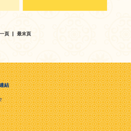
一頁
|
最末頁
連結
空